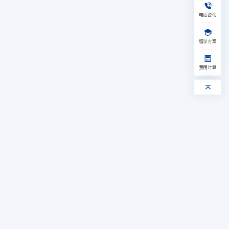
加拿大
新加坡
艺术
其他
1V1留学规划
免费水平测试
电话咨询
获取留学资料
获取验证码
留学方案
提交，给您回电
获取验证码
我已阅读并同意《隐私保护协议》
提交，给您回电
费用计算
我已阅读并同意《隐私保护协议》