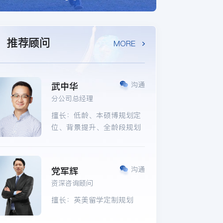
推荐顾问
MORE
武中华
沟通
分公司总经理
擅长：低龄、本硕博规划定
位、背景提升、全龄段规划
党军辉
沟通
资深咨询顾问
擅长：英美留学定制规划