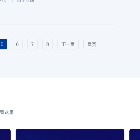
5
6
7
8
下一页
尾页
看这里