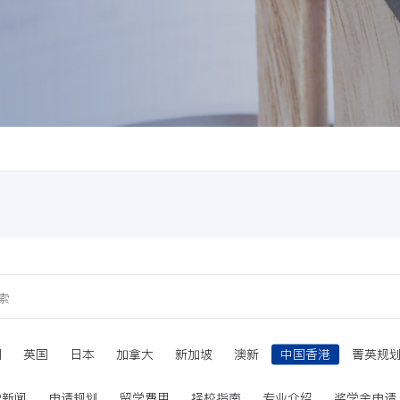
国
英国
日本
加拿大
新加坡
澳新
中国香港
菁英规
学新闻
申请规划
留学费用
择校指南
专业介绍
奖学金申请