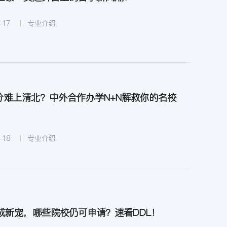
-17
专业介绍
0分难上清北？中外合作办学N+N解救你的名校
-18
专业介绍
成新宠，哪些院校仍可申请？速看DDL！