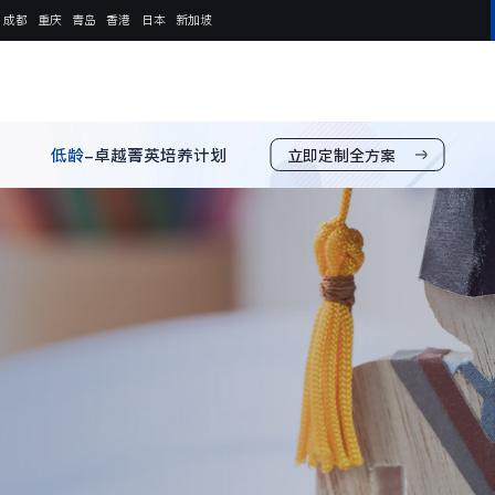
成都
重庆
青岛
香港
日本
新加坡
低龄
-卓越菁英培养计划
立即定制全方案