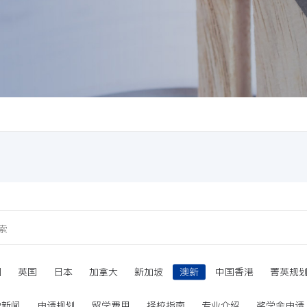
国
英国
日本
加拿大
新加坡
澳新
中国香港
菁英规
学新闻
申请规划
留学费用
择校指南
专业介绍
奖学金申请