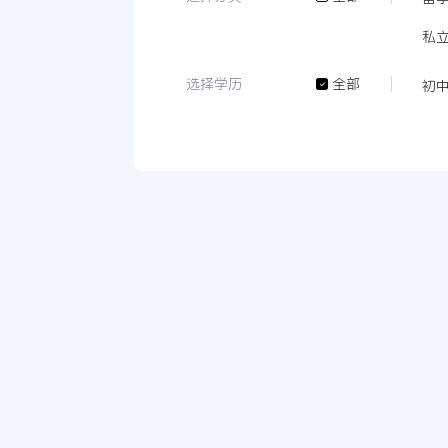
私
选择学历
全部
初