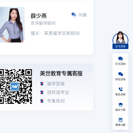
薛少燕
沟通
资深留学顾问
擅长：英美留学定制规划
在线咨询
在线咨询
美世教育专属客服
美国
英国
日本
澳新
微信咨询
留学答疑
加拿大
新加坡
艺术
其他
1V1留学规划
选校选专业
免费水平测试
电话咨询
专属规划
获取留学资料
获取验证码
留学方案
提交，给您回电
获取验证码
我已阅读并同意《隐私保护协议》
提交，给您回电
费用计算