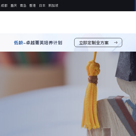
成都
重庆
青岛
香港
日本
新加坡
低龄
-卓越菁英培养计划
立即定制全方案