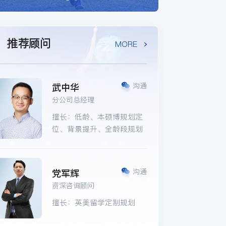
推荐顾问
MORE
武中华
沟通
分公司总经理
擅长：低龄、本硕博规划定
位、背景提升、全龄段规划
党军辉
沟通
资深咨询顾问
擅长：英美留学定制规划