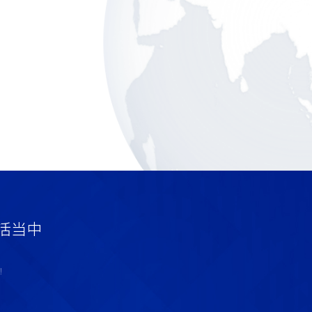
活当中
！