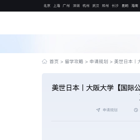
北京
上海
广州
深圳
杭州
武汉
郑州
长沙
昆明
海南
首页
>
留学攻略
>
申请规划
>
美世日本丨
美世日本丨大阪大学【国际公
申请规划