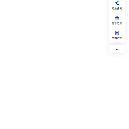
加拿大
新加坡
艺术
其他
1V1留学规划
免费水平测试
电话咨询
获取留学资料
获取验证码
留学方案
提交，给您回电
获取验证码
我已阅读并同意《隐私保护协议》
提交，给您回电
费用计算
我已阅读并同意《隐私保护协议》