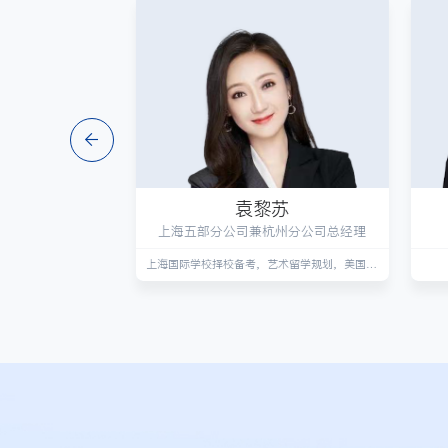
燕
袁黎苏
学顾问
上海五部分公司兼杭州分公司总经理
制规划
上海国际学校择校备考，艺术留学规划，美国英国高端低龄规划师，背景提升规划，协助申请到美国常春藤院校