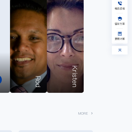
加拿大
新加坡
艺术
其他
1V1留学规划
免费水平测试
电话咨询
获取留学资料
获取验证码
留学方案
提交，给您回电
获取验证码
我已阅读并同意《隐私保护协议》
提交，给您回电
费用计算
我已阅读并同意《隐私保护协议》
Kristen
Rod
MORE