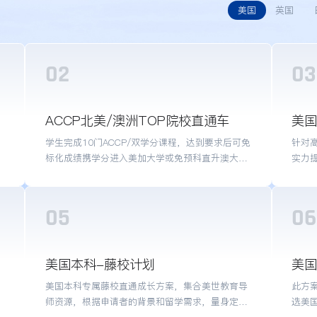
美国
英国
02
03
书
适合人
产品亮
适合人群：初三~高三，各阶段学生
ACCP北美/澳洲TOP院校直通车
美国
官
产品亮点：免标化成绩双学分直接入读美加大二，或免预科
请
学生完成10门ACCP/双学分课程，达到要求后可免
针对
直接入读澳洲大一
标化成绩携学分进入美加大学或免预科直升澳大利
实力
亚多所学校大一年级；ACCP项目为国际生申请美/
源，
加/澳本科提供学术准备
案，
05
06
中
适合人群：9年级下学生，目标美国藤校，想培养卓越品格
适合人
产品亮点：力邀多名美国高校前招生官和升学指导顾问注入
产品亮
美国本科-藤校计划
美国
纯正藤校招生选校基因
美国本科专属藤校直通成长方案，集合美世教育导
此方
师资源，根据申请者的背景和留学需求，量身定制
选美
适合的留学方案，帮助学生申请美国TOP院校。
权，