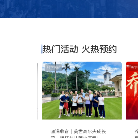
热门活动 火热预约
线下活动
线下
企协同 美世教
圆满收官｜美世高尔夫成长