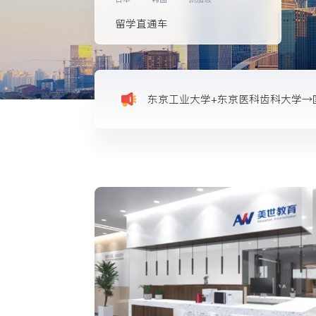
托福、GRE家考要求更新，持身份
留学直通车
惨！中考646分准备失学…美世20
东京工业大学+东京医科齿科大学→
英美双申势头猛进，牛剑藤校两手
2021年考研国家线已公布！考研
哪些美国名校11月1日申请截止？把
托福、GRE家考要求更新，持身份
惨！中考646分准备失学…美世20