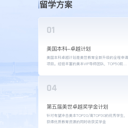
留学方案
01
适合人群：目标美国TOP50院校，想个性化申请，外籍文
打磨
美国本科-卓越计划
产品亮点：VIP导师团队+TOP50前招生官沟通+外籍文书
美国本科卓越计划是美世教育全新升级的全程申
全套文书润色+个性化背提+可多国联申
项目。经验丰富的美本VIP导师团队，TOP50前招
生官+外籍文书官助力定制个性化申请方案以培养
个人竞争力，助力申请者逐梦美国TOP 50院校。
04
适合人群：全国各公立/私立/国际学校的在校初中生、高
生
第五届美世卓越奖学金计划
产品亮点：硬核教育团队，收获卓越奖学金
针对有望冲击美本TOP20/高TOP30的优秀学生，
获得优质教育资源的同时收获奖学金