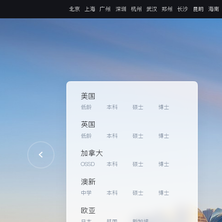
北京
上海
广州
深圳
杭州
武汉
郑州
长沙
昆明
海南
美国
低龄
本科
硕士
博士
英国
低龄
本科
硕士
博士
加拿大
OSSD
本科
硕士
博士
澳新
中学
本科
硕士
博士
欧亚
日本
韩国
新加坡