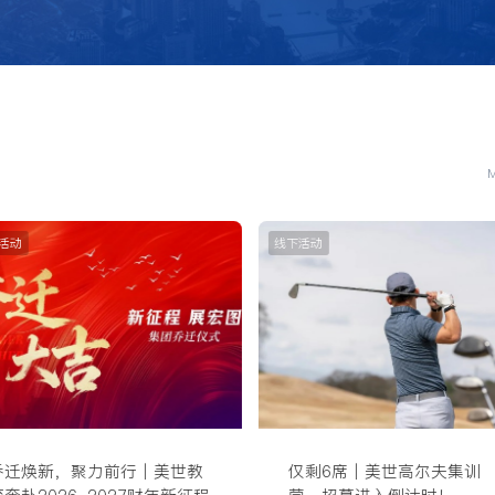
活动
线下活动
乔迁焕新，聚力前行｜美世教
仅剩6席｜美世高尔夫集训