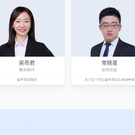
梁奇君
常晓星
菁英顾问
咨询总监
留学定制规划
全方位个性化留学规划及高端申请