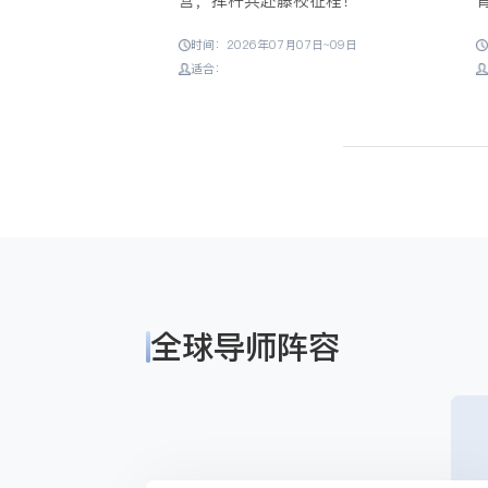
教一体化生态
营，挥杆共赴藤校征程！
04日~04日
时间：2026年07月07日~09日
适合：
全球导师阵容