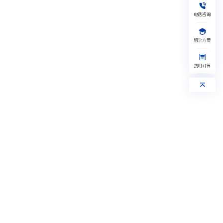
加拿大
新加坡
艺术
其他
1V1留学规划
免费水平测试
电话咨询
获取留学资料
获取验证码
留学方案
提交，给您回电
获取验证码
我已阅读并同意《隐私保护协议》
提交，给您回电
费用计算
我已阅读并同意《隐私保护协议》