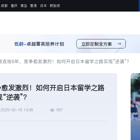
成都
重庆
青岛
香港
日本
新加坡
低龄
-卓越菁英培养计划
立即定制全方案
数连涨8年，竞争愈发激烈！如何开启日本留学之路实现“逆袭”？
争愈发激烈！如何开启日本留学之路
现“逆袭”？
2025-03-18 14:38
567