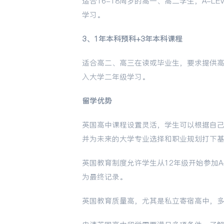
适合16-18周岁的高一、高二学生，A-L
学习。
3、1年本科预科+3年本科课程
适合高二、高三在读或毕业生，要求提供高中
入大学二年级学习。
留学优势
英国高中课程设置灵活，学生可以根据自
并为未来的大学专业选择和职业规划打下
英国教育制度允许学生从12年级开始参加A-
为最终记录。
英国教育质量高，尤其是私立寄宿高中，多