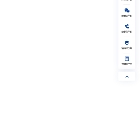
美国
英国
日本
澳新
微信咨询
加拿大
新加坡
艺术
其他
1V1留学规划
免费水平测试
电话咨询
获取留学资料
获取验证码
留学方案
提交，给您回电
获取验证码
我已阅读并同意《隐私保护协议》
提交，给您回电
费用计算
我已阅读并同意《隐私保护协议》