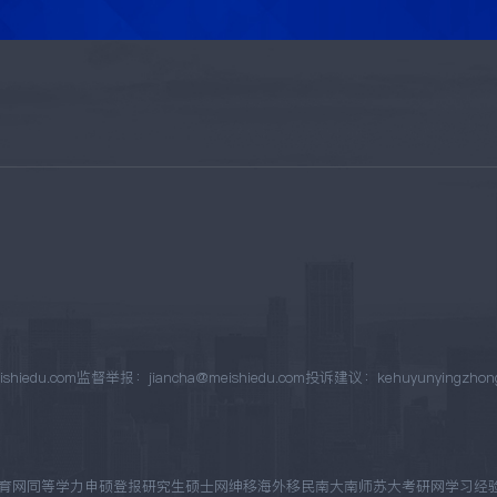
hiedu.com
监督举报：jiancha@meishiedu.com
投诉建议：kehuyunyingzhongx
育网
同等学力申硕
登报
研究生硕士网
绅移海外移民
南大南师苏大考研网
学习经