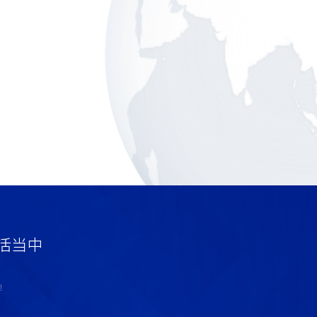
活当中
！