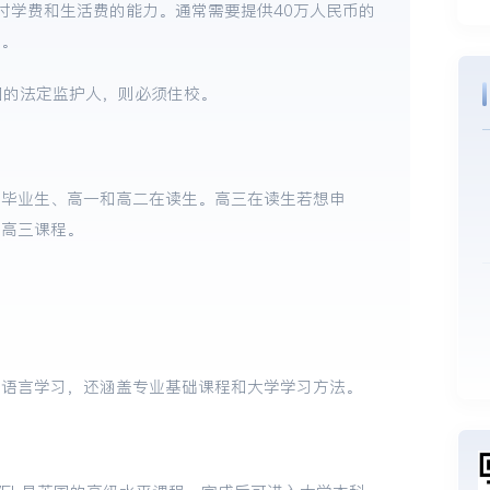
付学费和生活费的能力。通常需要提供40万人民币的
用。
国的法定监护人，则必须住校。
三毕业生、高一和高二在读生。高三在读生若想申
年高三课程。
括语言学习，还涵盖专业基础课程和大学学习方法。