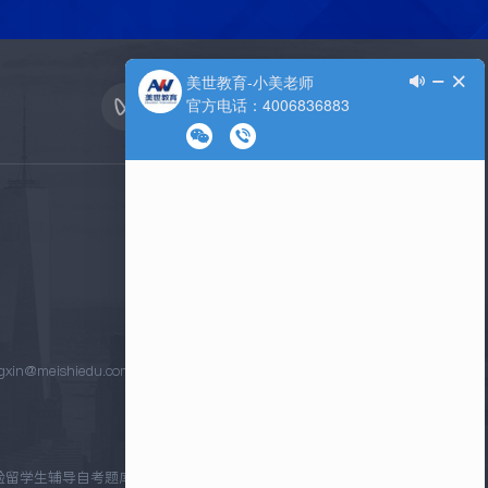
in@meishiedu.com
验
留学生辅导
自考题库
合肥教育
最新电影
上海刑事律师