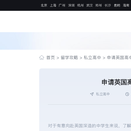
北京
上海
广州
深圳
杭州
武汉
郑州
长沙
昆明
海南
首页
>
留学攻略
>
私立高中
>
申请英国高
申请英国
私立高中
对于有意向赴英国深造的中学生来说，了